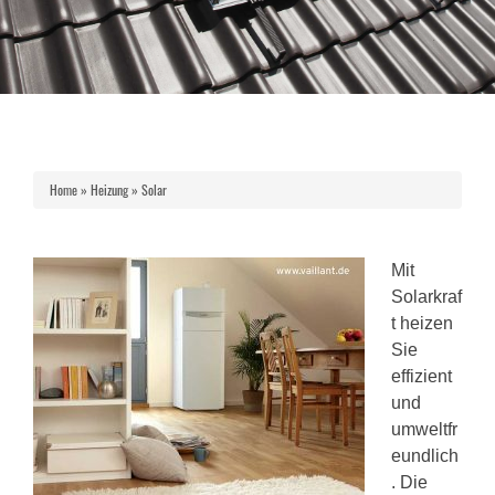
Home
»
Heizung
»
Solar
Mit
Solarkraf
t heizen
Sie
effizient
und
umweltfr
eundlich
. Die